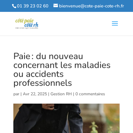
01 39 23 02 60
bienvenue@cote-paie-cote-rh.fr
Paie : du nouveau
concernant les maladies
ou accidents
professionnels
par
|
Avr 22, 2025
|
Gestion RH
|
0 commentaires