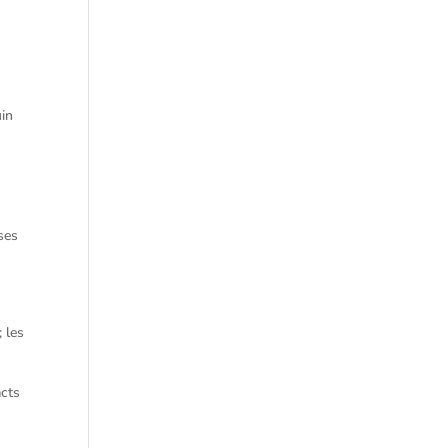
uin
ses
; les
acts