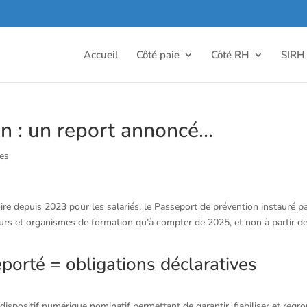
Accueil
Côté paie
Côté RH
SIRH
n : un report annoncé…
es
ire depuis 2023 pour les salariés, le Passeport de prévention instauré pa
eurs et organismes de formation qu’à compter de 2025, et non à partir d
porté = obligations déclaratives
dispositif numérique nominatif permettant de garantir, fiabiliser et regr