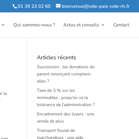
01 39 23 02 60
bienvenue@cote-paie-cote-rh.fr
Qui sommes-nous ?
Actus et conseils
Contact
Articles récents
Succession : les donations du
parent renonçant comptent-
elles ?
Taxe de 3 % sur les
r la
immeubles : jusqu’où va la
e
tolérance de l’administration ?
Encadrement des loyers : une
année de plus
Transport fluvial de
marchandises : une aide
ouper