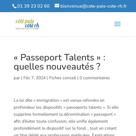
01 39 23 02 60
bienvenue@cote-paie-cote-rh.fr
« Passeport Talents » :
quelles nouveautés ?
par
|
Fév 7, 2024
|
Fiches conseil
|
0 commentaires
La loi dite « immigration » est venue refondre en
profondeur les dispositifs « passeports talents ». Si elle
supprime formellement la dénomination « passeport »
afin d’éviter toute confusion, elle unifie également
profondément le dispositif sur le fond… tout en créant
un titre dédié aux professions médicales. Explications.