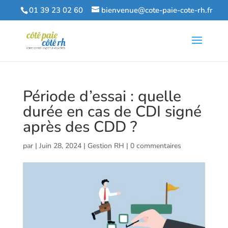
01 39 23 02 60
bienvenue@cote-paie-cote-rh.fr
Période d’essai : quelle
durée en cas de CDI signé
après des CDD ?
par
|
Juin 28, 2024
|
Gestion RH
|
0 commentaires