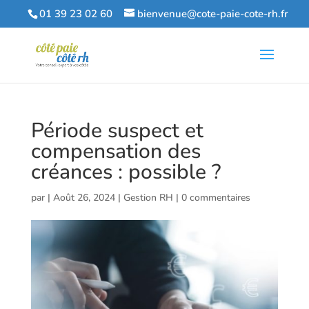
01 39 23 02 60
bienvenue@cote-paie-cote-rh.fr
Période suspect et
compensation des
créances : possible ?
par
|
Août 26, 2024
|
Gestion RH
|
0 commentaires