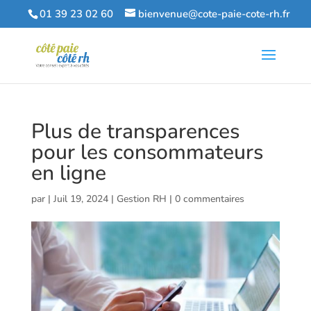
01 39 23 02 60
bienvenue@cote-paie-cote-rh.fr
Plus de transparences
pour les consommateurs
en ligne
par
|
Juil 19, 2024
|
Gestion RH
|
0 commentaires