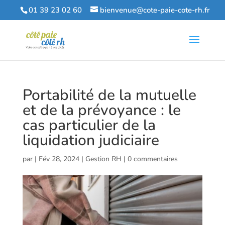
01 39 23 02 60
bienvenue@cote-paie-cote-rh.fr
Portabilité de la mutuelle
et de la prévoyance : le
cas particulier de la
liquidation judiciaire
par
|
Fév 28, 2024
|
Gestion RH
|
0 commentaires