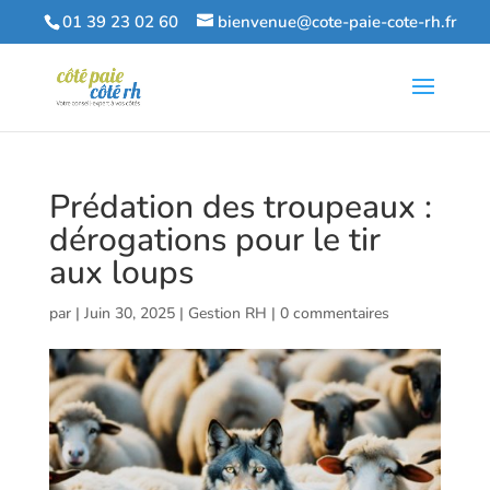
01 39 23 02 60
bienvenue@cote-paie-cote-rh.fr
Prédation des troupeaux :
dérogations pour le tir
aux loups
par
|
Juin 30, 2025
|
Gestion RH
|
0 commentaires