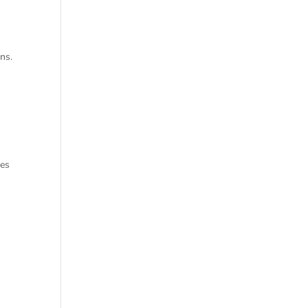
ns.
ées