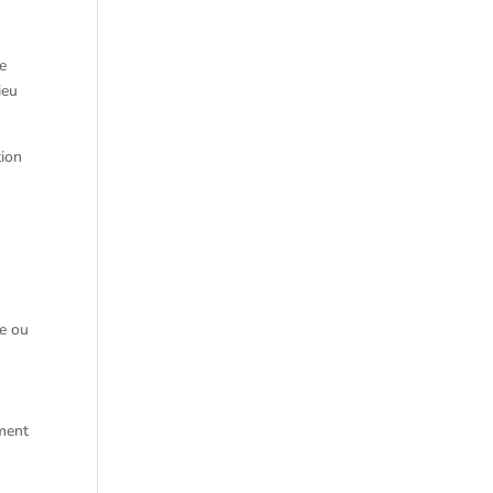
ne
ieu
tion
ue ou
ement