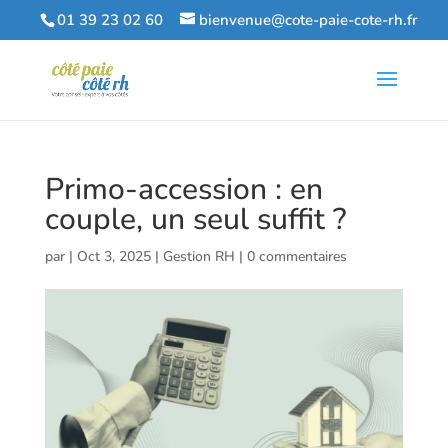
01 39 23 02 60
bienvenue@cote-paie-cote-rh.fr
Primo-accession : en
couple, un seul suffit ?
par
|
Oct 3, 2025
|
Gestion RH
|
0 commentaires