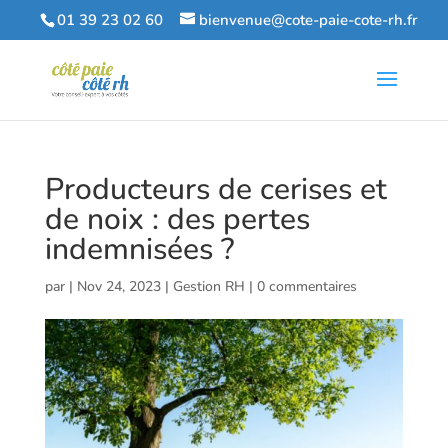
01 39 23 02 60
bienvenue@cote-paie-cote-rh.fr
Producteurs de cerises et
de noix : des pertes
indemnisées ?
par
|
Nov 24, 2023
|
Gestion RH
|
0 commentaires