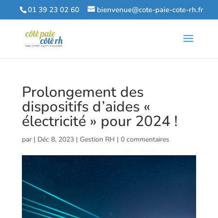
01 39 23 02 60
bienvenue@cote-paie-cote-rh.fr
Prolongement des
dispositifs d’aides «
électricité » pour 2024 !
par
|
Déc 8, 2023
|
Gestion RH
|
0 commentaires