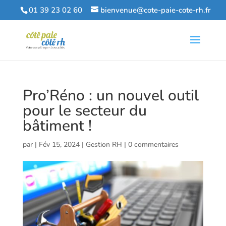
01 39 23 02 60
bienvenue@cote-paie-cote-rh.fr
Pro’Réno : un nouvel outil
pour le secteur du
bâtiment !
par
|
Fév 15, 2024
|
Gestion RH
|
0 commentaires