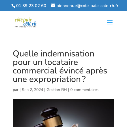
01 39 23 02 60
bienvenue@cote-paie-cote-rh.fr
Quelle indemnisation
pour un locataire
commercial évincé après
une expropriation ?
par
|
Sep 2, 2024
|
Gestion RH
|
0 commentaires