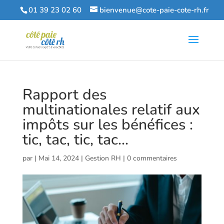
01 39 23 02 60
bienvenue@cote-paie-cote-rh.fr
Rapport des
multinationales relatif aux
impôts sur les bénéfices :
tic, tac, tic, tac…
par
|
Mai 14, 2024
|
Gestion RH
|
0 commentaires