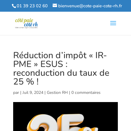
01 39 23 02 60
bienvenue@cote-paie-cote-rh.fr
Réduction d’impôt « IR-
PME » ESUS :
reconduction du taux de
25 % !
par
|
Juil 9, 2024
|
Gestion RH
|
0 commentaires