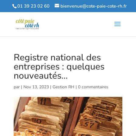
01 39 23 02 60
bienvenue@cote-paie-cote-rh.fr
Registre national des
entreprises : quelques
nouveautés…
par
|
Nov 13, 2023
|
Gestion RH
|
0 commentaires