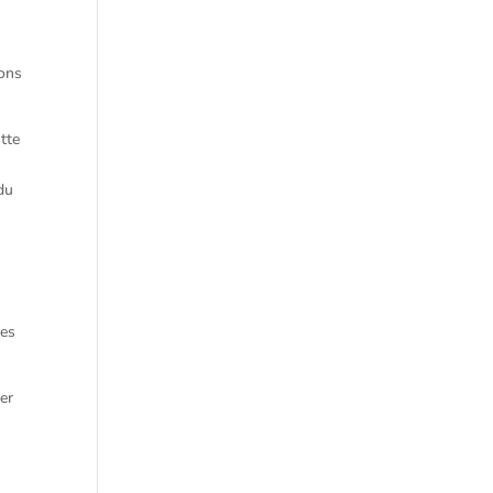
ions
tte
 du
les
1er