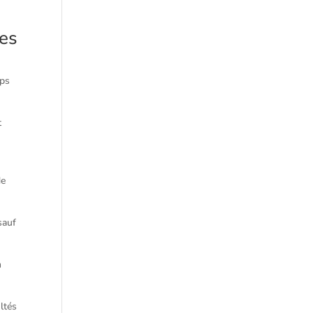
res
mps
t
de
sauf
n
ultés