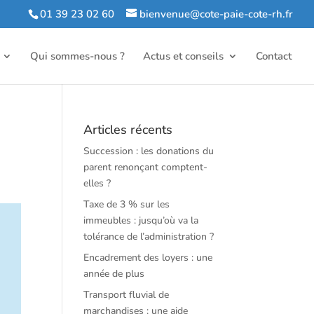
01 39 23 02 60
bienvenue@cote-paie-cote-rh.fr
Qui sommes-nous ?
Actus et conseils
Contact
Articles récents
Succession : les donations du
parent renonçant comptent-
elles ?
Taxe de 3 % sur les
immeubles : jusqu’où va la
tolérance de l’administration ?
Encadrement des loyers : une
année de plus
Transport fluvial de
marchandises : une aide