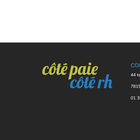
CO
44 t
7815
01 3