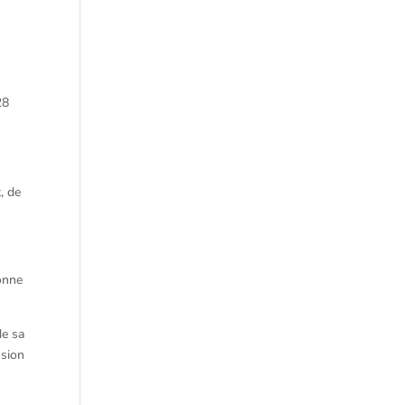
28
, de
sonne
de sa
ssion