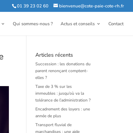
01 39 23 02 60
bienvenue@cote-paie-cote-rh.fr
Qui sommes-nous ?
Actus et conseils
Contact
e
Articles récents
Succession : les donations du
parent renonçant comptent-
elles ?
Taxe de 3 % sur les
immeubles : jusqu’où va la
tolérance de l’administration ?
Encadrement des loyers : une
année de plus
Transport fluvial de
marchandises : une aide