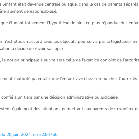
e l’enfant était devenue centrale puisque, dans le cas de parents séparés
 généralement déresponsabilisé.
uisque éludant totalement l’hypothèse de plus en plus répandue des enfa
n n’est plus en accord avec les objectifs poursuivis par le législateur en
sation a décidé de revoir sa copie.
, la notion principale à suivre sera celle de l’exercice conjoint de l’autorit
ent l’autorité parentale, que l’enfant vive chez l’un ou chez l’autre, ils
onfié à un tiers par une décision administrative ou judiciaire.
restent également des situations permettant aux parents de s’exonérer d
, du 28 juin 2024, no 22.84760