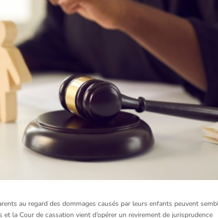
es parents au regard des dommages causés par leurs enfants peuvent semb
 et la Cour de cassation vient d’opérer un revirement de jurisprudence