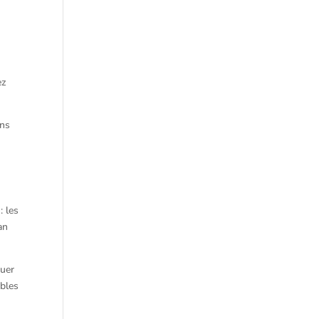
ez
ans
a
: les
an
quer
ables