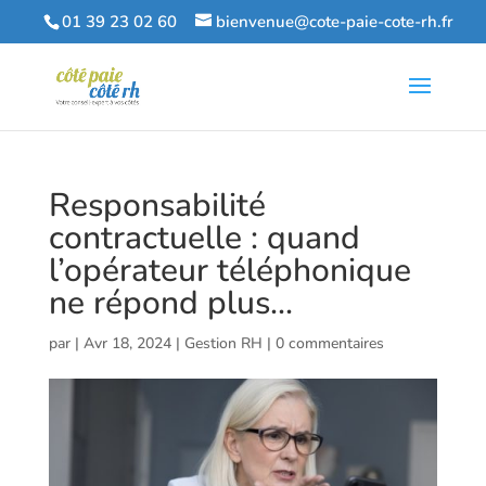
01 39 23 02 60
bienvenue@cote-paie-cote-rh.fr
Responsabilité
contractuelle : quand
l’opérateur téléphonique
ne répond plus…
par
|
Avr 18, 2024
|
Gestion RH
|
0 commentaires