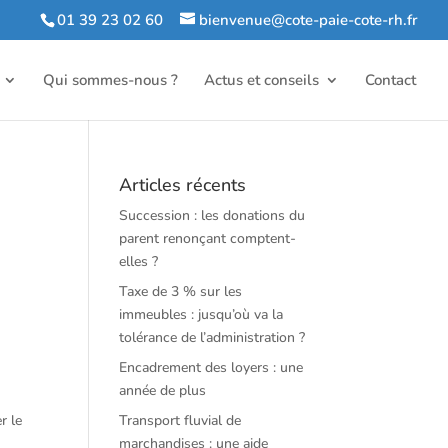
01 39 23 02 60
bienvenue@cote-paie-cote-rh.fr
Qui sommes-nous ?
Actus et conseils
Contact
Articles récents
Succession : les donations du
parent renonçant comptent-
elles ?
Taxe de 3 % sur les
immeubles : jusqu’où va la
u
tolérance de l’administration ?
Encadrement des loyers : une
année de plus
r le
Transport fluvial de
marchandises : une aide