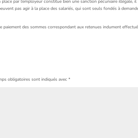
 place par l’employeur constitue bien une sanction pécuniaire illégale, il
vent pas agir à la place des salariés, qui sont seuls fondés à demande
ir le paiement des sommes correspondant aux retenues indument effectué
ps obligatoires sont indiqués avec
*