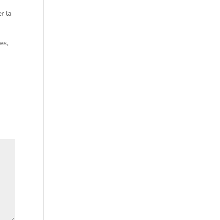
r la
es,