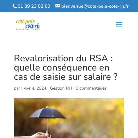
01 39 23 02 60
bienvenue@cote-paie-cote-rh.fr
Revalorisation du RSA :
quelle conséquence en
cas de saisie sur salaire ?
par
|
Avr 4, 2024
|
Gestion RH
|
0 commentaires