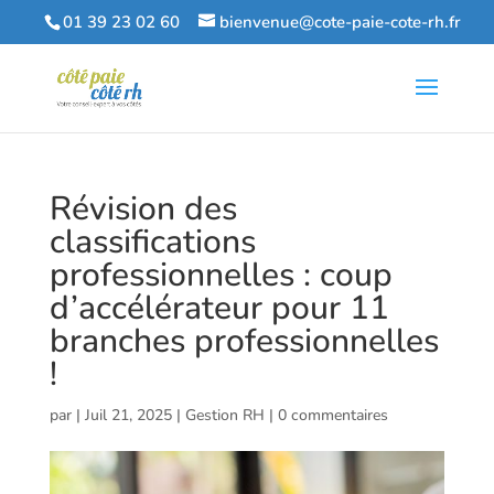
01 39 23 02 60
bienvenue@cote-paie-cote-rh.fr
Révision des
classifications
professionnelles : coup
d’accélérateur pour 11
branches professionnelles
!
par
|
Juil 21, 2025
|
Gestion RH
|
0 commentaires