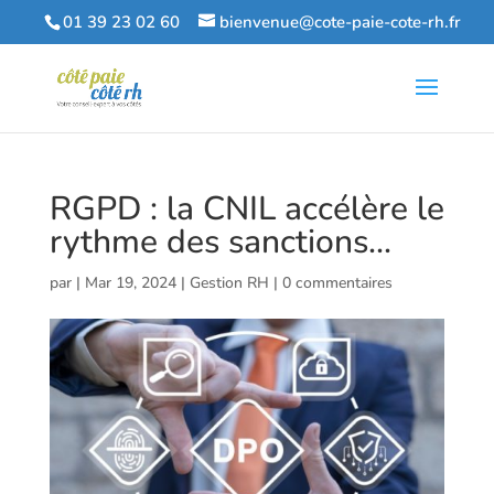
01 39 23 02 60
bienvenue@cote-paie-cote-rh.fr
RGPD : la CNIL accélère le
rythme des sanctions…
par
|
Mar 19, 2024
|
Gestion RH
|
0 commentaires