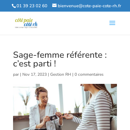
01 39 23 02 60
bienvenue@cote-paie-cote-rh.fr
Sage-femme référente :
c’est parti !
par
|
Nov 17, 2023
|
Gestion RH
|
0 commentaires