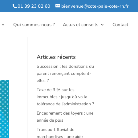
01 39 23 02 60
bienvenue@cote-paie-cote-rh.fr
Qui sommes-nous ?
Actus et conseils
Contact
Articles récents
Succession : les donations du
parent renonçant comptent-
elles ?
Taxe de 3 % sur les
immeubles : jusqu’où va la
tolérance de l’administration ?
Encadrement des loyers : une
année de plus
Transport fluvial de
marchandises : une aide