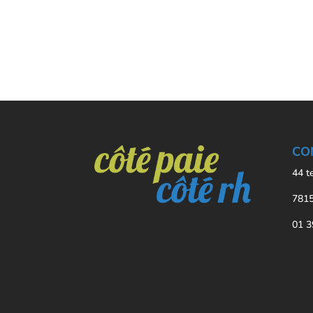
CO
44 t
7815
01 3