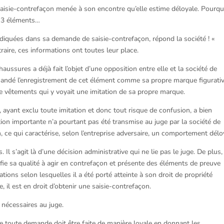
saisie-contrefaçon menée à son encontre qu’elle estime déloyale. Pourqu
2-3 éléments…
ndiquées dans sa demande de saisie-contrefaçon, répond la société ! «
traire, ces informations ont toutes leur place.
aussures a déjà fait l’objet d’une opposition entre elle et la société de
emandé l’enregistrement de cet élément comme sa propre marque figurativ
de vêtements qui y voyait une imitation de sa propre marque.
 ayant exclu toute imitation et donc tout risque de confusion, a bien
tion importante n’a pourtant pas été transmise au juge par la société de
ce qui caractérise, selon l’entreprise adversaire, un comportement délo
 Il s’agit là d’une décision administrative qui ne lie pas le juge. De plus,
ifie sa qualité à agir en contrefaçon et présente des éléments de preuve
ions selon lesquelles il a été porté atteinte à son droit de propriété
e, il est en droit d’obtenir une saisie-contrefaçon.
s nécessaires au juge.
ue toute demande doit être faite de manière loyale en donnant les