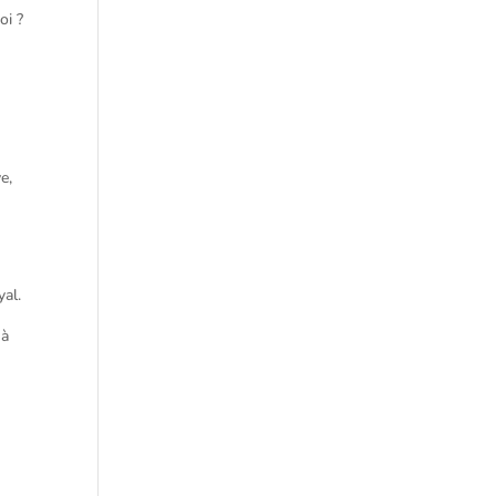
oi ?
e,
yal.
 à