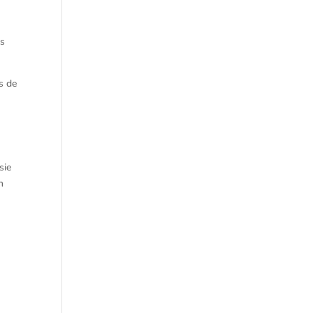
es
s de
sie
n