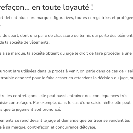
efaçon… en toute loyauté !
t détient plusieurs marques figuratives, toutes enregistrées et protégé
s.
les de sport, dont une paire de chaussure de tennis qui porte des élément
de la société de vêtements.
e à sa marque, la société obtient du juge le droit de faire procéder à une
rront être utilisées dans le procès à venir, on parle dans ce cas de « sai
 du trouble dénoncé pour le faire cesser en attendant la décision du juge, o
ntre les contrefaçons, elle peut aussi entraîner des conséquences très
saisie-contrefaçon. Par exemple, dans le cas d’une saisie réelle, elle peut
emps que le jugement soit prononcé.
êtements se rend devant le juge et demande que l’entreprise vendant les
e à sa marque, contrefaçon et concurrence déloyale.