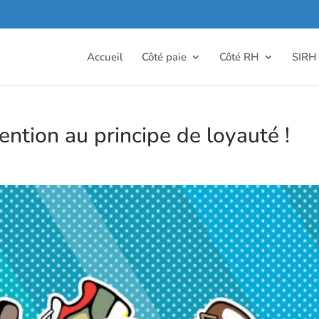
Accueil
Côté paie
Côté RH
SIRH
tention au principe de loyauté !