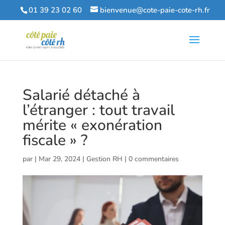
01 39 23 02 60
bienvenue@cote-paie-cote-rh.fr
Salarié détaché à
l’étranger : tout travail
mérite « exonération
fiscale » ?
par
|
Mar 29, 2024
|
Gestion RH
|
0 commentaires