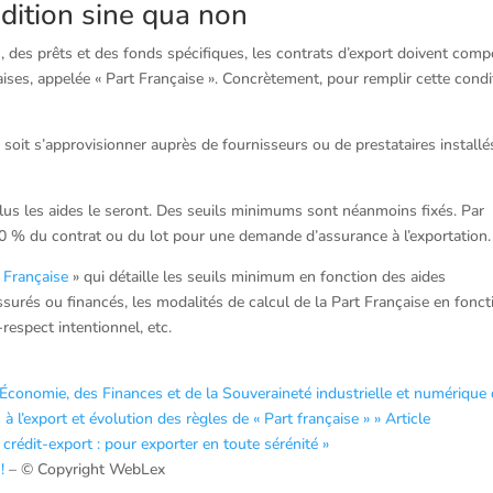
ndition sine qua non
, des prêts et des fonds spécifiques, les contrats d’export doivent comp
ses, appelée « Part Française ». Concrètement, pour remplir cette condi
 soit s’approvisionner auprès de fournisseurs ou de prestataires installé
plus les aides le seront. Des seuils minimums sont néanmoins fixés. Par
0 % du contrat ou du lot pour une demande d’assurance à l’exportation.
t Française
» qui détaille les seuils minimum en fonction des aides
rés ou financés, les modalités de calcul de la Part Française en fonct
respect intentionnel, etc.
conomie, des Finances et de la Souveraineté industrielle et numérique
 à l’export et évolution des règles de « Part française » »
Article
crédit-export : pour exporter en toute sérénité »
!
– © Copyright WebLex