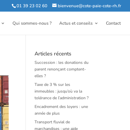
01 39 23 02 60
bienvenue@cote-paie-cote-rh.fr
Qui sommes-nous ?
Actus et conseils
Contact
Articles récents
Succession : les donations du
parent renonçant comptent-
elles ?
Taxe de 3 % sur les
immeubles : jusqu’où va la
tolérance de l’administration ?
Encadrement des loyers : une
année de plus
Transport fluvial de
marchandises : une aide