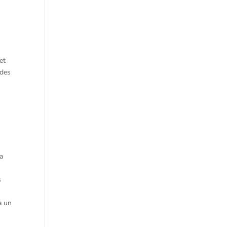
et
ides
,
la
s
à un