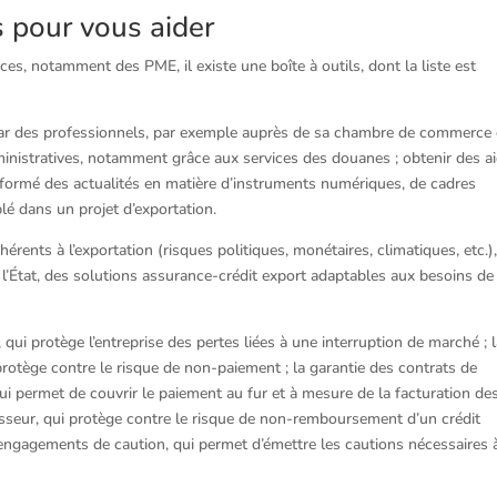
ls pour vous aider
ices, notamment des PME, il existe une boîte à outils, dont la liste est
t par des professionnels, par exemple auprès de sa chambre de commerce 
dministratives, notamment grâce aux services des douanes ; obtenir des a
informé des actualités en matière d’instruments numériques, de cadres
lé dans un projet d’exportation.
érents à l’exportation (risques politiques, monétaires, climatiques, etc.)
l’État, des solutions assurance-crédit export adaptables aux besoins de
 qui protège l’entreprise des pertes liées à une interruption de marché ; 
protège contre le risque de non-paiement ; la garantie des contrats de
qui permet de couvrir le paiement au fur et à mesure de la facturation de
nisseur, qui protège contre le risque de non-remboursement d’un crédit
es engagements de caution, qui permet d’émettre les cautions nécessaires 