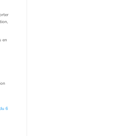
orter
tion,
s en
ion
 du 6