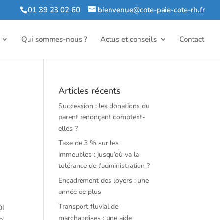
01 39 23 02 60
bienvenue@cote-paie-cote-rh.fr
Qui sommes-nous ?
Actus et conseils
Contact
Articles récents
Succession : les donations du
parent renonçant comptent-
elles ?
Taxe de 3 % sur les
immeubles : jusqu’où va la
tolérance de l’administration ?
Encadrement des loyers : une
année de plus
Transport fluvial de
DI
marchandises : une aide
me