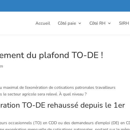
Accueil
Côté paie
Côté RH
SIRH
èvement du plafond TO-DE !
es
u maximal de l’exonération de cotisations patronales travailleurs
e secteur agricole sera relevé. À quel niveau ?
ration TO-DE rehaussé depuis le 1er
leurs occasionnels (TO) en CDD ou des demandeurs d’emploi (DE) en C
’une exonération mensuelle de cotisations patronales, portant sur le mê