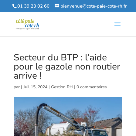
01 39 23 02 60
bienvenue@cote-paie-cote-rh.fr
Secteur du BTP : l’aide
pour le gazole non routier
arrive !
par
|
Juil 15, 2024
|
Gestion RH
|
0 commentaires