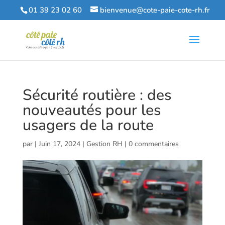
01 39 23 02 60
bienvenue@cote-paie-cote-rh.fr
Sécurité routière : des
nouveautés pour les
usagers de la route
par
|
Juin 17, 2024
|
Gestion RH
|
0 commentaires