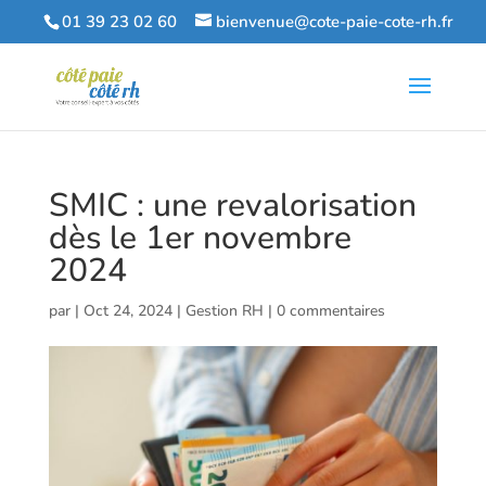
01 39 23 02 60
bienvenue@cote-paie-cote-rh.fr
SMIC : une revalorisation
dès le 1er novembre
2024
par
|
Oct 24, 2024
|
Gestion RH
|
0 commentaires