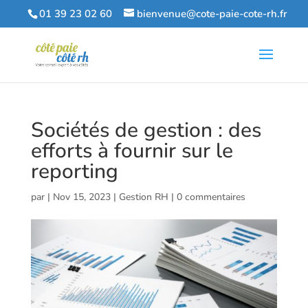
01 39 23 02 60
bienvenue@cote-paie-cote-rh.fr
Sociétés de gestion : des
efforts à fournir sur le
reporting
par
|
Nov 15, 2023
|
Gestion RH
|
0 commentaires