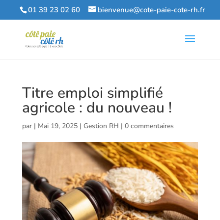
01 39 23 02 60
bienvenue@cote-paie-cote-rh.fr
Titre emploi simplifié
agricole : du nouveau !
par
|
Mai 19, 2025
|
Gestion RH
|
0 commentaires