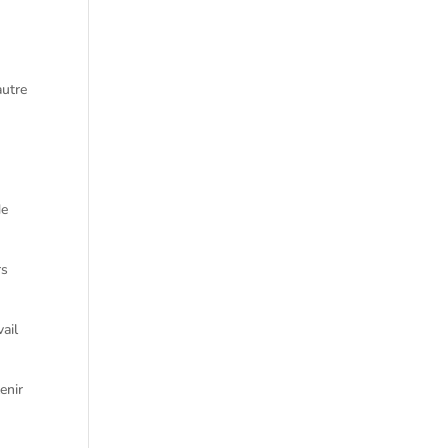
autre
de
rs
vail
enir