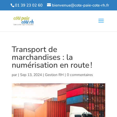
01 39 23 02 60
bienvenue@cote-paie-cote-rh.fr
Transport de
marchandises : la
numérisation en route !
par
|
Sep 13, 2024
|
Gestion RH
|
0 commentaires