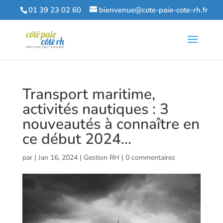
01 39 23 02 60
bienvenue@cote-paie-cote-rh.fr
Transport maritime,
activités nautiques : 3
nouveautés à connaître en
ce début 2024…
par
|
Jan 16, 2024
|
Gestion RH
|
0 commentaires