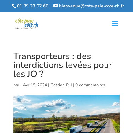
01 39 23 02 60
bienvenue@cote-paie-cote-rh.fr
Transporteurs : des
interdictions levées pour
les JO ?
par
|
Avr 15, 2024
|
Gestion RH
|
0 commentaires