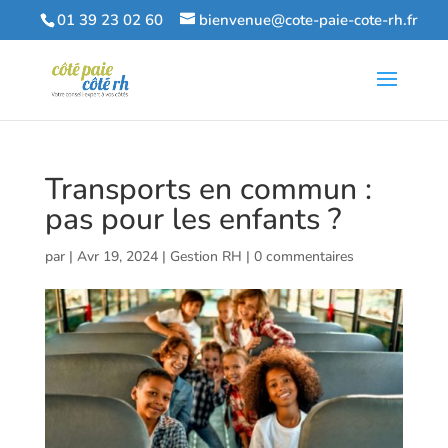
01 39 23 02 60
bienvenue@cote-paie-cote-rh.fr
Transports en commun :
pas pour les enfants ?
par
|
Avr 19, 2024
|
Gestion RH
|
0 commentaires