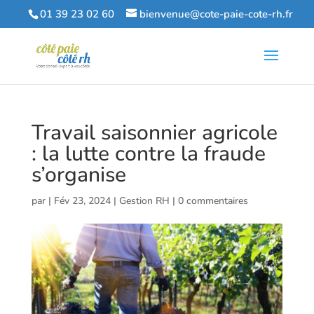
01 39 23 02 60
bienvenue@cote-paie-cote-rh.fr
Travail saisonnier agricole
: la lutte contre la fraude
s’organise
par
|
Fév 23, 2024
|
Gestion RH
|
0 commentaires