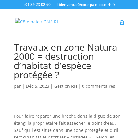
01 39 23 02 60
bienvenue@cote-paie-cote-rh.fr
Travaux en zone Natura
2000 = destruction
d’habitat d’espèce
protégée ?
par
|
Déc 5, 2023
|
Gestion RH
|
0 commentaires
Pour faire réparer une brèche dans la digue de son
étang, la propriétaire fait assécher le point d’eau.
Sauf qu’il est situé dans une zone protégée et qu’il
sert d’habitat aux tortues « cistudes »… Selon les