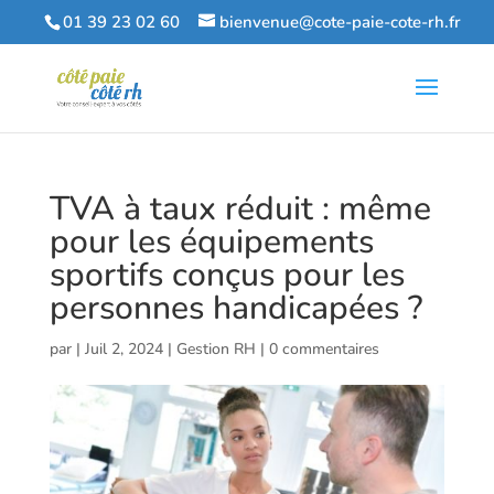
01 39 23 02 60
bienvenue@cote-paie-cote-rh.fr
TVA à taux réduit : même
pour les équipements
sportifs conçus pour les
personnes handicapées ?
par
|
Juil 2, 2024
|
Gestion RH
|
0 commentaires