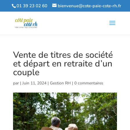
01 39 23 02 60
bienvenue@cote-paie-cote-rh.fr
Vente de titres de société
et départ en retraite d’un
couple
par
|
Juin 11, 2024
|
Gestion RH
|
0 commentaires