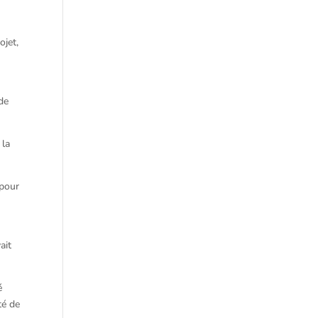
ojet,
de
 la
 pour
ait
é
té de