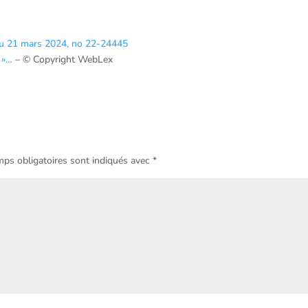
, du 21 mars 2024, no 22-24445
e »…
– © Copyright WebLex
ps obligatoires sont indiqués avec
*