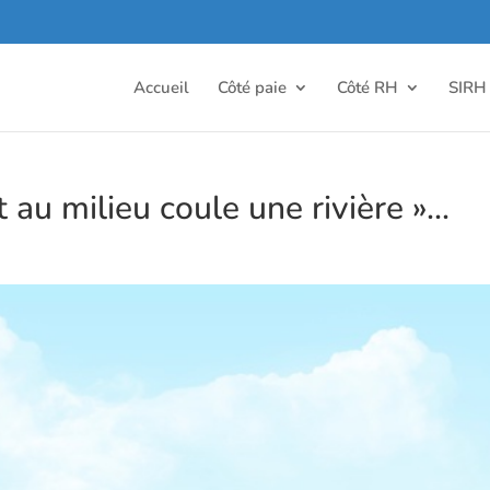
Accueil
Côté paie
Côté RH
SIRH
t au milieu coule une rivière »…