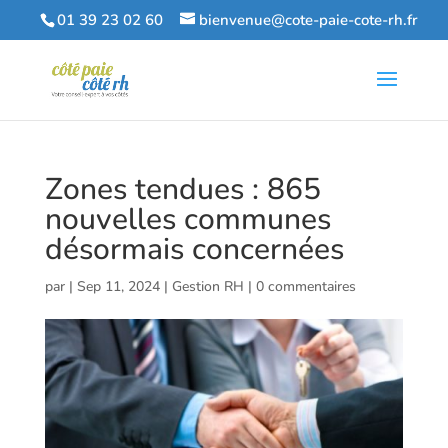
01 39 23 02 60
bienvenue@cote-paie-cote-rh.fr
Zones tendues : 865
nouvelles communes
désormais concernées
par
|
Sep 11, 2024
|
Gestion RH
|
0 commentaires