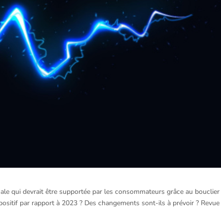
ximale qui devrait être supportée par les consommateurs grâce au bouclier
ispositif par rapport à 2023 ? Des changements sont-ils à prévoir ? Revue