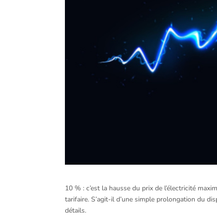
10 % : c’est la hausse du prix de l’électricité ma
tarifaire. S’agit-il d’une simple prolongation du d
détails.