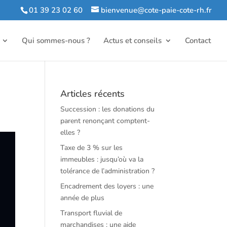
01 39 23 02 60
bienvenue@cote-paie-cote-rh.fr
Qui sommes-nous ?
Actus et conseils
Contact
Articles récents
Succession : les donations du
parent renonçant comptent-
elles ?
Taxe de 3 % sur les
immeubles : jusqu’où va la
tolérance de l’administration ?
Encadrement des loyers : une
année de plus
Transport fluvial de
marchandises : une aide