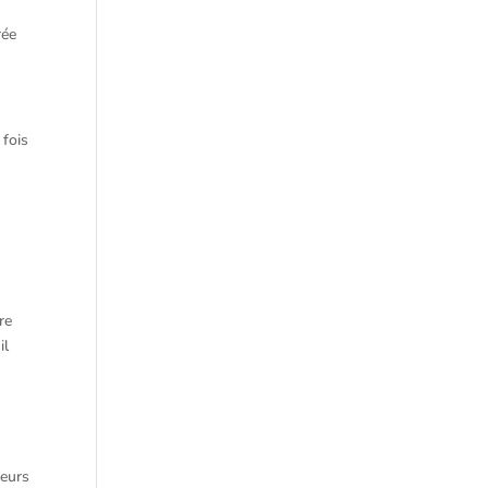
rée
 fois
re
il
seurs