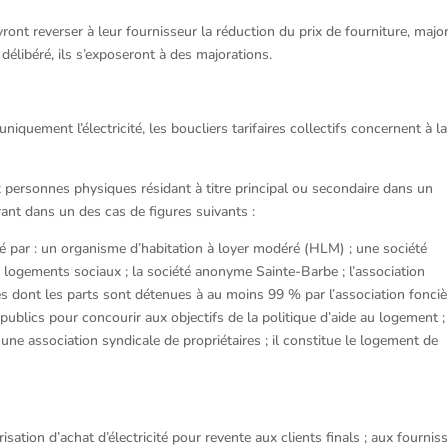
nt reverser à leur fournisseur la réduction du prix de fourniture, majo
libéré, ils s’exposeront à des majorations.
iquement l’électricité, les boucliers tarifaires collectifs concernent à la
aux personnes physiques résidant à titre principal ou secondaire dans un
rant dans un des cas de figures suivants :
géré par : un organisme d’habitation à loyer modéré (HLM) ; une société
 logements sociaux ; la société anonyme Sainte-Barbe ; l’association
res dont les parts sont détenues à au moins 99 % par l’association fonciè
blics pour concourir aux objectifs de la politique d’aide au logement ; 
r une association syndicale de propriétaires ; il constitue le logement de
isation d’achat d’électricité pour revente aux clients finals ; aux fournis