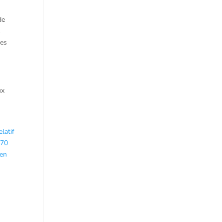
de
s
des
ux
latif
370
 en