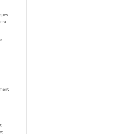
iques
sera
de
ement
t
nt