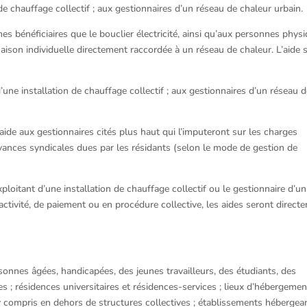
 de chauffage collectif ; aux gestionnaires d’un réseau de chaleur urbain.
es bénéficiaires que le bouclier électricité, ainsi qu’aux personnes phys
maison individuelle directement raccordée à un réseau de chaleur. L’aide 
’une installation de chauffage collectif ; aux gestionnaires d’un réseau 
aide aux gestionnaires cités plus haut qui l’imputeront sur les charges
evances syndicales dues par les résidants (selon le mode de gestion de
exploitant d’une installation de chauffage collectif ou le gestionnaire d’un
activité, de paiement ou en procédure collective, les aides seront direct
nnes âgées, handicapées, des jeunes travailleurs, des étudiants, des
s ; résidences universitaires et résidences-services ; lieux d’hébergemen
 compris en dehors de structures collectives ; établissements hébergea